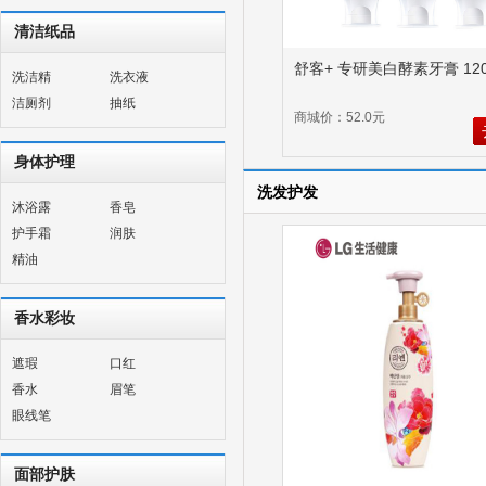
清洁纸品
舒客+ 专研美白酵素牙膏 120
洗洁精
洗衣液
洁厕剂
抽纸
商城价：52.0元
身体护理
洗发护发
沐浴露
香皂
护手霜
润肤
精油
香水彩妆
遮瑕
口红
香水
眉笔
眼线笔
面部护肤