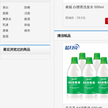
睿嫣 白檀香洗发水 500ml
美白
防晒
面膜
洁面
商城价：59.0元
爽肤水
眼霜
乳液
卸妆
唇膏
精华
清洁纸品
面霜
最近浏览过的商品